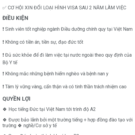
✅ CƠ HỘI XIN ĐỔI LOẠI HÌNH VISA SAU 2 NĂM LÀM VIỆC
ĐIỀU KIỆN
❗️ Sinh viên tốt nghiệp ngành Điều dưỡng chính quy tại Việt Nam
❗️ Không có tiền án, tiền sự, đạo đức tốt
❗️ Đủ sức khỏe để đi làm việc tại nước ngoài theo quy định của
Bộ Y tế
❗️ Không mắc những bệnh hiểm nghèo và bệnh nan y
❗️ Tâm lý vững vàng, cẩn thận và có tinh thần trách nhiệm cao
QUYỀN LỢI
🍀 Học tiếng Đức tại Việt Nam tới trình độ A2
🍀 Được bảo lãnh bởi một trường tiếng + hợp đồng đào tạo với
trường 🍀 nghề/Cơ sở y tế