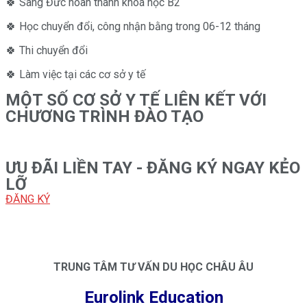
🍀 Sang Đức hoàn thành khoá học B2
🍀 Học chuyển đổi, công nhận bằng trong 06-12 tháng
🍀 Thi chuyển đổi
🍀 Làm việc tại các cơ sở y tế
MỘT SỐ CƠ SỞ Y TẾ LIÊN KẾT VỚI
CHƯƠNG TRÌNH ĐÀO TẠO
ƯU ĐÃI LIỀN TAY - ĐĂNG KÝ NGAY KẺO
LỠ
ĐĂNG KÝ
Days
Hours
Minutes
Seconds
TRUNG TÂM TƯ VẤN DU HỌC CHÂU ÂU
Eurolink Education