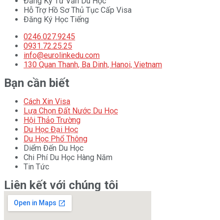
Đăng Ký Tư Vấn Du Học
Hỗ Trợ Hồ Sơ Thủ Tục Cấp Visa
Đăng Ký Học Tiếng
0246.027.9245
0931.72.25.25
info@eurolinkedu.com
130 Quan Thanh, Ba Dinh, Hanoi, Vietnam
Bạn cần biết
Cách Xin Visa
Lựa Chọn Đất Nước Du Học
Hội Thảo Trường
Du Học Đại Học
Du Học Phổ Thông
Diểm Đến Du Học
Chi Phí Du Học Hàng Năm
Tin Tức
Liên kết với chúng tôi