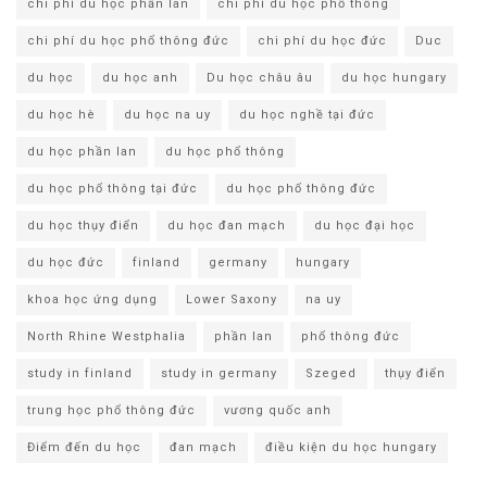
chi phí du học phần lan
chi phí du học phổ thông
chi phí du học phổ thông đức
chi phí du học đức
Duc
du học
du học anh
Du học châu âu
du học hungary
du học hè
du học na uy
du học nghề tại đức
du học phần lan
du học phổ thông
du học phổ thông tại đức
du học phổ thông đức
du học thụy điển
du học đan mạch
du học đại học
du học đức
finland
germany
hungary
khoa học ứng dụng
Lower Saxony
na uy
North Rhine Westphalia
phần lan
phổ thông đức
study in finland
study in germany
Szeged
thụy điển
trung học phổ thông đức
vương quốc anh
Điểm đến du học
đan mạch
điều kiện du học hungary