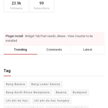
23.9k
99
Followers
Subscribers
Plugin Install
: Widget Tab Post needs JNews - View Counter to be
installed
Trending
Comments
Latest
Tag
Bang Bavaria
Bang Lower Saxony
Bang North Rhine Westphalia
Bavaria
Budapest
chi phí du học
chi phí du học hungary