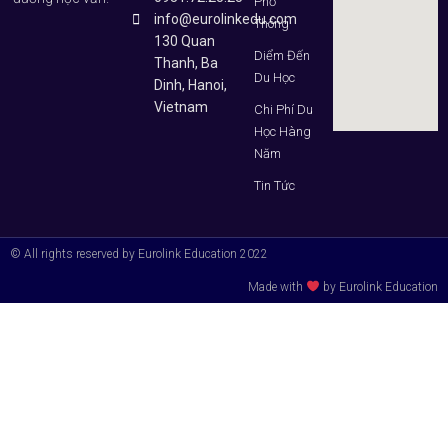
Phổ
info@eurolinkedu.com
Thông
130 Quan
Diểm Đến
Thanh, Ba
Du Học
Dinh, Hanoi,
Vietnam
Chi Phí Du
Học Hàng
Năm
Tin Tức
© All rights reserved by Eurolink Education 2022
Made with
by Eurolink Education