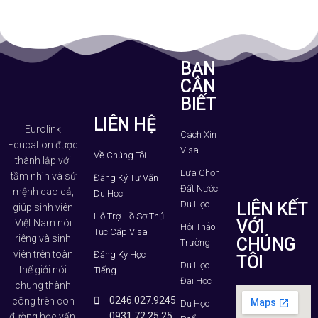
BẠN
CẦN
BIẾT
LIÊN HỆ
Eurolink
Cách Xin
Education được
Visa
Về Chúng Tôi
thành lập với
Lựa Chọn
tầm nhìn và sứ
Đăng Ký Tư Vấn
Đất Nước
mệnh cao cả,
Du Học
Du Học
LIÊN KẾT
giúp sinh viên
Hỗ Trợ Hồ Sơ Thủ
VỚI
Việt Nam nói
Hội Thảo
Tục Cấp Visa
riêng và sinh
CHÚNG
Trường
viên trên toàn
Đăng Ký Học
TÔI
Du Học
thế giới nói
Tiếng
Đại Học
chung thành
0246.027.9245
công trên con
Du Học
0931.72.25.25
đường học vấn.