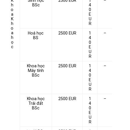
K
Sinh học
2500 EUR
1
–
h
BSc
4
o
0
a
E
K
U
h
R
o
a
Hoá học
2500 EUR
1
–
h
BS
4
ọ
0
c
E
U
R
Khoa học
2500 EUR
1
–
Máy tính
4
BSc
0
E
U
R
Khoa học
2500 EUR
1
–
Trái đất
4
BSc
0
E
U
R