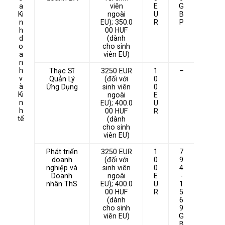
a
viên
E
G
Ki
ngoài
U
B
n
EU); 350.0
R
P
h
00 HUF
d
(dành
o
cho sinh
a
viên EU)
n
h
Thạc Sĩ
3250 EUR
1
–
v
Quản Lý
(đối với
0
à
Ứng Dụng
sinh viên
0
Ki
ngoài
E
n
EU); 400.0
U
h
00 HUF
R
tế
(dành
cho sinh
viên EU)
Phát triển
3250 EUR
1
7
doanh
(đối với
0
9
nghiệp và
sinh viên
0
4
Doanh
ngoài
E
-
nhân ThS
EU); 400.0
U
1
00 HUF
R
5
(dành
6
cho sinh
9
viên EU)
G
B