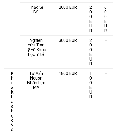
Thạc Sĩ
2000 EUR
2
6
BS
0
0
0
0
E
E
U
U
R
R
Nghiên
3000 EUR
2
–
cứu Tiến
0
sỹ về Khoa
0
học Y tế
E
U
R
K
Tư Vấn
1800 EUR
1
–
h
Nguồn
0
o
Nhân Lực
0
a
MA
E
K
U
h
R
o
a
h
ọ
c
V
ă