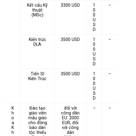
Kết cấu Kỹ
3300 USD
1
–
thuật
0
(MSc)
0
U
S
D
Kiến trúc
3500 USD
1
–
DLA
0
0
U
S
D
Tiến Sĩ
3500 USD
1
–
Kiến Trúc
0
0
U
S
D
K
Đào tạo
đối với
–
–
h
giáo viên
công dân
o
mẫu giáo
EU: 2000
a
cho đồng
EUR, đối
K
bào dân
với công
h
tộc thiểu
dân