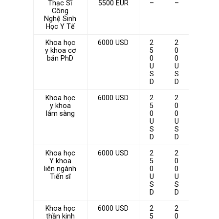
Thạc Sĩ
5500 EUR
–
–
Công
Nghệ Sinh
Học Y Tế
Khoa học
6000 USD
2
2
y khoa cơ
5
0
bản PhD
0
0
U
U
S
S
D
D
Khoa học
6000 USD
2
2
y khoa
5
0
lâm sàng
0
0
U
U
S
S
D
D
Khoa học
6000 USD
2
2
Y khoa
5
0
liên ngành
0
0
Tiến sĩ
U
U
S
S
D
D
Khoa học
6000 USD
2
2
thần kinh
5
0