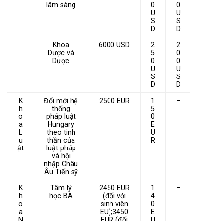
lâm sàng
0
0
U
U
S
S
D
D
Khoa
6000 USD
2
2
Dược và
5
0
Dược
0
0
U
U
S
S
D
D
K
Đổi mới hệ
2500 EUR
1
–
h
thống
5
o
pháp luật
0
a
Hungary
E
L
theo tinh
U
u
thần của
R
ật
luật pháp
và hội
nhập Châu
Âu Tiến sỹ
K
Tâm lý
2450 EUR
1
–
h
học BA
(đối với
4
o
sinh viên
0
a
EU);3450
E
N
EUR (đối
U