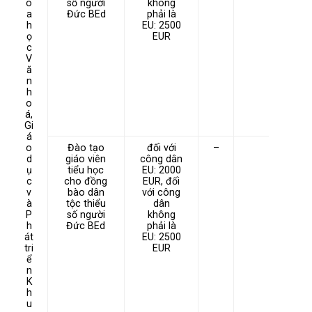
o
số người
không
a
Đức BEd
phải là
h
EU: 2500
ọ
EUR
c
V
ă
n
h
o
á,
Gi
á
o
Đào tạo
đối với
–
d
giáo viên
công dân
ụ
tiểu học
EU: 2000
c
cho đồng
EUR, đối
v
bào dân
với công
à
tộc thiểu
dân
P
số người
không
h
Đức BEd
phải là
át
EU: 2500
tri
EUR
ể
n
K
h
u