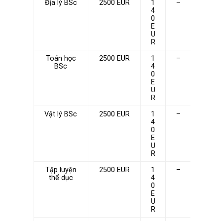
Địa lý BSc
2500 EUR
1
–
4
0
E
U
R
Toán học
2500 EUR
1
–
BSc
4
0
E
U
R
Vật lý BSc
2500 EUR
1
–
4
0
E
U
R
Tập luyện
2500 EUR
1
–
thể dục
4
0
E
U
R