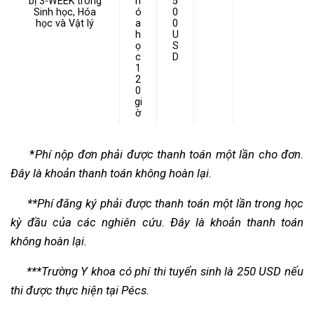
bị 3-WEEK trong
h
5
Sinh học, Hóa
ó
0
học và Vật lý
a
0
h
U
ọ
S
c
D
1
2
0
gi
ờ
*
Phí nộp đơn phải được thanh toán một lần cho đơn.
Đây là khoản thanh toán không hoàn lại.
**Phí đăng ký phải được thanh toán một lần trong học
kỳ đầu của các nghiên cứu. Đây là khoản thanh toán
không hoàn lại.
***Trường Y khoa có phí thi tuyển sinh là 250 USD nếu
thi được thực hiện tại Pécs.