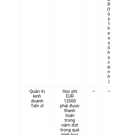
R
(t
ù
y
t
h
e
o
s
ố
h
ọ
c
si
n
h
)
Quản trị
Học phí
–
–
kinh
EUR
doanh
12500
Tiến sĩ
phải được
thanh
toán
trong
năm đợt
trong quá
trình học