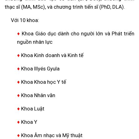
thạc sĩ (MA, MSc), và chương trình tiến sĩ (PhD, DLA).
Với 10 khoa:
♦
Khoa Giáo dục dành cho người lớn và Phát triển
nguồn nhân lực
♦
Khoa Kinh doanh và Kinh tế
♦
Khoa Illyés Gyula
♦
Khoa Khoa học Y tế
♦
Khoa Nhân văn
♦
Khoa Luật
♦
Khoa Y
♦
Khoa Âm nhạc và Mỹ thuật