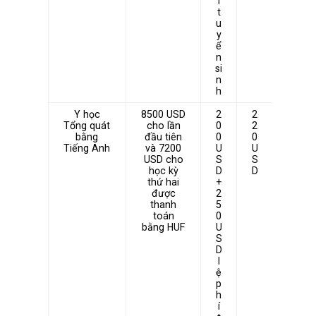
i
t
u
y
ể
n
si
n
h
Y học
8500 USD
2
2
Tổng quát
cho lần
0
2
bằng
đầu tiên
0
0
Tiếng Anh
và 7200
U
U
USD cho
S
S
học kỳ
D
D
thứ hai
+
được
2
thanh
5
toán
0
bằng HUF
U
S
D
l
ệ
p
h
í