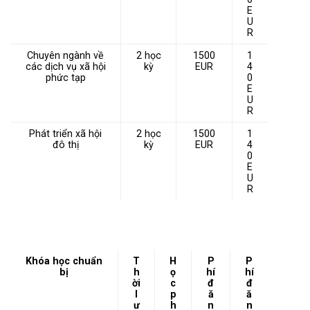
E
U
R
Chuyên ngành về
2 học
1500
1
các dịch vụ xã hội
kỳ
EUR
4
phức tạp
0
E
U
R
Phát triển xã hội
2 học
1500
1
đô thị
kỳ
EUR
4
0
E
U
R
Khóa học chuẩn
T
H
P
P
bị
h
ọ
hí
hí
ời
c
đ
đ
l
p
ă
ă
ư
h
n
n