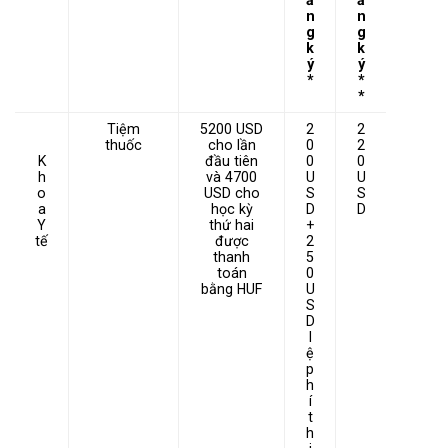
ă
ă
n
n
g
g
k
k
ý
ý
*
*
*
Tiệm
5200 USD
2
2
thuốc
cho lần
0
2
K
đầu tiên
0
0
h
và 4700
U
U
o
USD cho
S
S
a
học kỳ
D
D
Y
thứ hai
+
tế
được
2
thanh
5
toán
0
bằng HUF
U
S
D
l
ệ
p
h
í
t
h