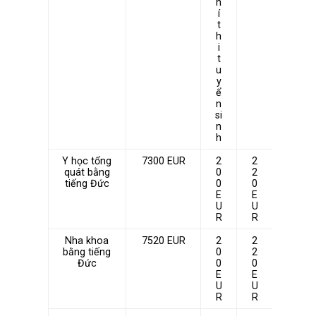
h
í
t
h
i
t
u
y
ể
n
si
n
h
Y học tổng
7300 EUR
2
2
quát bằng
0
2
tiếng Đức
0
0
E
E
U
U
R
R
Nha khoa
7520 EUR
2
2
bằng tiếng
0
2
Đức
0
0
E
E
U
U
R
R