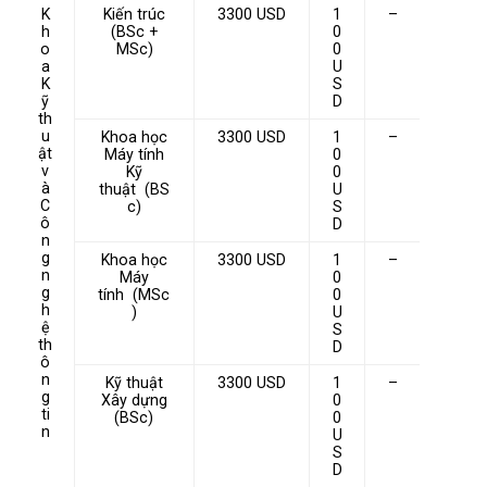
K
Kiến trúc
3300 USD
1
–
h
(BSc +
0
o
MSc)
0
a
U
K
S
ỹ
D
th
u
Khoa học
3300 USD
1
–
ật
Máy tính
0
v
Kỹ
0
à
thuật (BS
U
C
c)
S
ô
D
n
g
Khoa học
3300 USD
1
–
n
Máy
0
g
tính (MSc
0
h
)
U
ệ
S
th
D
ô
n
Kỹ thuật
3300 USD
1
–
g
Xây dựng
0
ti
(BSc)
0
n
U
S
D