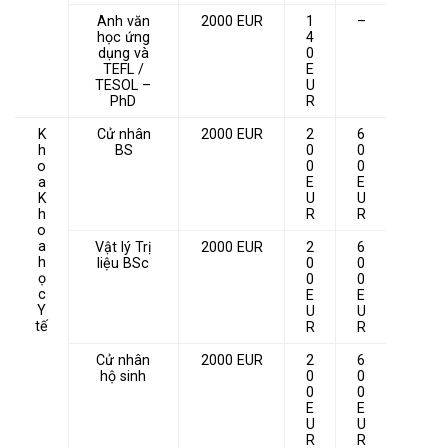
Anh văn
2000 EUR
1
–
học ứng
4
dụng và
0
TEFL /
E
TESOL –
U
PhD
R
K
Cử nhân
2000 EUR
2
6
h
BS
0
0
o
0
0
a
E
E
K
U
U
h
R
R
o
a
Vật lý Trị
2000 EUR
2
6
h
liệu BSc
0
0
ọ
0
0
c
E
E
Y
U
U
tế
R
R
Cử nhân
2000 EUR
2
6
hộ sinh
0
0
0
0
E
E
U
U
R
R