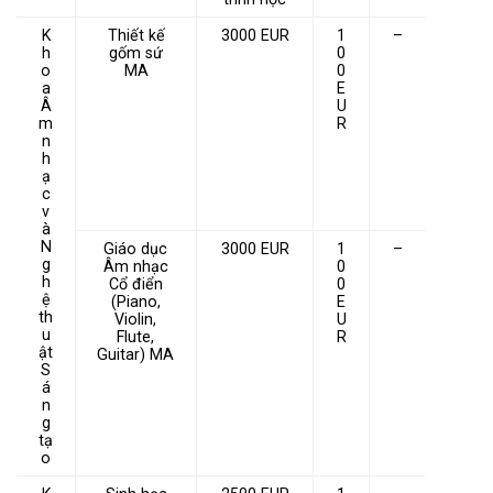
K
Thiết kế
3000 EUR
1
–
h
gốm sứ
0
o
MA
0
a
E
Â
U
m
R
n
h
ạ
c
v
à
N
Giáo dục
3000 EUR
1
–
g
Âm nhạc
0
h
Cổ điển
0
ệ
(Piano,
E
th
Violin,
U
u
Flute,
R
ật
Guitar) MA
S
á
n
g
tạ
o