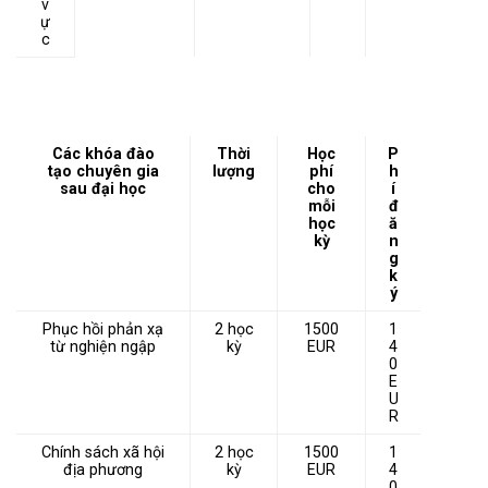
v
ự
c
Các khóa đào
Thời
Học
P
tạo chuyên gia
lượng
phí
h
sau đại học
cho
í
mỗi
đ
học
ă
kỳ
n
g
k
ý
Phục hồi phản xạ
2 học
1500
1
từ nghiện ngập
kỳ
EUR
4
0
E
U
R
Chính sách xã hội
2 học
1500
1
địa phương
kỳ
EUR
4
0