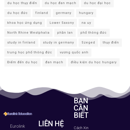
du học thụy điển
du học đan mạch
du học đại học
du học đức
finland
germany
hungary
khoa học ứng dụng
Lower Saxony
na uy
North Rhine Westphalia
phần lan
phổ thông đức
study in finland
study in germany
Szeged
thụy điển
trung học phổ thông đức
vương quốc anh
Điểm đến du học
đan mạch
điều kiện du học hungary
BẠN
CẦN
BIẾT
LIÊN HỆ
Eurolink
Cách Xin