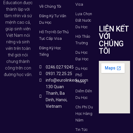
Education được
Visa
Về Chúng Tôi
thành lập với
Lựa Chọn
tầm nhìn và sứ
Đăng Ký Tư Vấn
Đất Nước
mệnh cao cả,
Du Học
Du Học
LIÊN KẾT
giúp sinh viên
Hỗ Trợ Hồ Sơ Thủ
VỚI
Việt Nam nói
Hội Thảo
Tục Cấp Visa
riêng và sinh
CHÚNG
Trường
Đăng Ký Học
viên trên toàn
TÔI
Du Học
Tiếng
thế giới nói
Đại Học
chung thành
0246.027.9245
công trên con
Du Học
0931.72.25.25
đường học vấn.
Phổ
info@eurolinkedu.com
Thông
130 Quan
Diểm Đến
Thanh, Ba
Du Học
Dinh, Hanoi,
Vietnam
Chi Phí Du
Học Hàng
Năm
Tin Tức