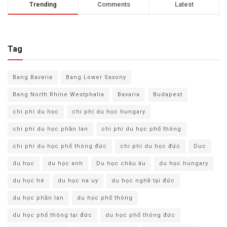
Trending
Comments
Latest
Tag
Bang Bavaria
Bang Lower Saxony
Bang North Rhine Westphalia
Bavaria
Budapest
chi phí du học
chi phí du học hungary
chi phí du học phần lan
chi phí du học phổ thông
chi phí du học phổ thông đức
chi phí du học đức
Duc
du học
du học anh
Du học châu âu
du học hungary
du học hè
du học na uy
du học nghề tại đức
du học phần lan
du học phổ thông
du học phổ thông tại đức
du học phổ thông đức