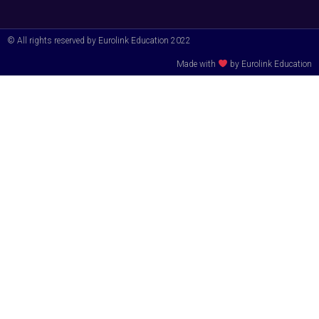
© All rights reserved by Eurolink Education 2022
Made with
by Eurolink Education