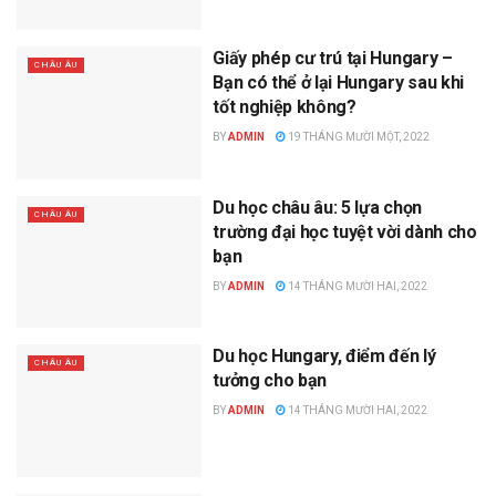
Giấy phép cư trú tại Hungary –
CHÂU ÂU
Bạn có thể ở lại Hungary sau khi
tốt nghiệp không?
BY
ADMIN
19 THÁNG MƯỜI MỘT, 2022
Du học châu âu: 5 lựa chọn
CHÂU ÂU
trường đại học tuyệt vời dành cho
bạn
BY
ADMIN
14 THÁNG MƯỜI HAI, 2022
Du học Hungary, điểm đến lý
CHÂU ÂU
tưởng cho bạn
BY
ADMIN
14 THÁNG MƯỜI HAI, 2022