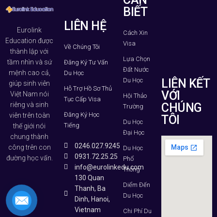
BIẾT
LIÊN HỆ
Eurolink
Cách Xin
Education được
Visa
Về Chúng Tôi
thành lập với
Lựa Chọn
tầm nhìn và sứ
Đăng Ký Tư Vấn
Đất Nước
mệnh cao cả,
Du Học
Du Học
LIÊN KẾT
giúp sinh viên
Hỗ Trợ Hồ Sơ Thủ
VỚI
Việt Nam nói
Hội Thảo
Tục Cấp Visa
riêng và sinh
CHÚNG
Trường
Đăng Ký Học
viên trên toàn
TÔI
Du Học
Tiếng
thế giới nói
Đại Học
chung thành
0246.027.9245
công trên con
Du Học
0931.72.25.25
đường học vấn.
Phổ
info@eurolinkedu.com
Thông
130 Quan
Diểm Đến
Thanh, Ba
Du Học
Dinh, Hanoi,
Vietnam
Chi Phí Du