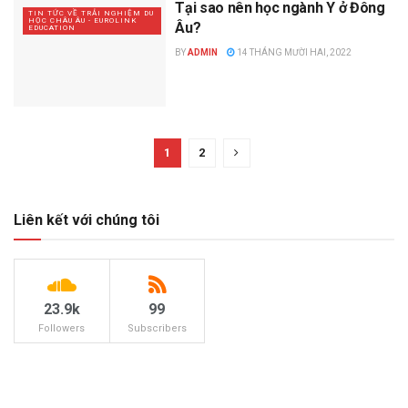
Tại sao nên học ngành Y ở Đông
TIN TỨC VỀ TRẢI NGHIỆM DU
HỌC CHÂU ÂU - EUROLINK
Âu?
EDUCATION
BY
ADMIN
14 THÁNG MƯỜI HAI, 2022
1
2
Liên kết với chúng tôi
23.9k
99
Followers
Subscribers