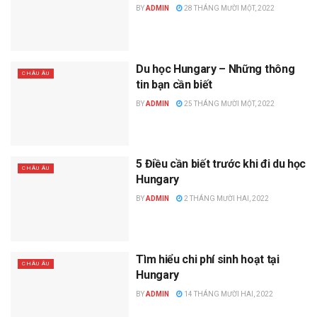
BY
ADMIN
28 THÁNG MƯỜI MỘT, 2022
Du học Hungary – Những thông
CHÂU ÂU
tin bạn cần biết
BY
ADMIN
25 THÁNG MƯỜI MỘT, 2022
5 Điều cần biết trước khi đi du học
CHÂU ÂU
Hungary
BY
ADMIN
2 THÁNG MƯỜI HAI, 2022
Tìm hiểu chi phí sinh hoạt tại
CHÂU ÂU
Hungary
BY
ADMIN
14 THÁNG MƯỜI HAI, 2022