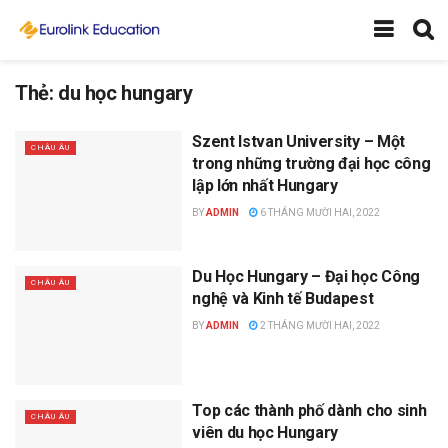
Thẻ:
du học hungary
Szent Istvan University – Một
CHÂU ÂU
trong những trường đại học công
lập lớn nhất Hungary
BY
ADMIN
6 THÁNG MƯỜI HAI, 2022
Du Học Hungary – Đại học Công
CHÂU ÂU
nghệ và Kinh tế Budapest
BY
ADMIN
2 THÁNG MƯỜI HAI, 2022
Top các thành phố dành cho sinh
CHÂU ÂU
viên du học Hungary