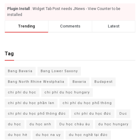
Plugin Install
: Widget Tab Post needs JNews - View Counter to be
installed
Trending
Comments
Latest
Tag
Bang Bavaria
Bang Lower Saxony
Bang North Rhine Westphalia
Bavaria
Budapest
chi phí du học
chi phí du học hungary
chi phí du học phần lan
chi phí du học phổ thông
chi phí du học phổ thông đức
chi phí du học đức
Duc
du học
du học anh
Du học châu âu
du học hungary
du học hè
du học na uy
du học nghề tại đức