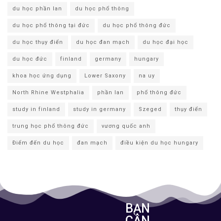
du học phần lan
du học phổ thông
du học phổ thông tại đức
du học phổ thông đức
du học thụy điển
du học đan mạch
du học đại học
du học đức
finland
germany
hungary
khoa học ứng dụng
Lower Saxony
na uy
North Rhine Westphalia
phần lan
phổ thông đức
study in finland
study in germany
Szeged
thụy điển
trung học phổ thông đức
vương quốc anh
Điểm đến du học
đan mạch
điều kiện du học hungary
BẠN
CẦN