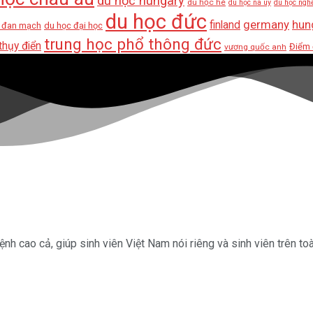
du học hungary
du học hè
du học na uy
du học nghề
du học đức
germany
hun
finland
 đan mạch
du học đại học
trung học phổ thông đức
thụy điển
Điểm 
vương quốc anh
nh cao cả, giúp sinh viên Việt Nam nói riêng và sinh viên trên to