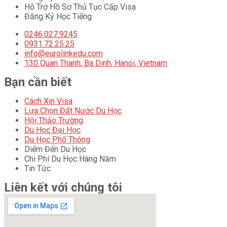
Hỗ Trợ Hồ Sơ Thủ Tục Cấp Visa
Đăng Ký Học Tiếng
0246.027.9245
0931.72.25.25
info@eurolinkedu.com
130 Quan Thanh, Ba Dinh, Hanoi, Vietnam
Bạn cần biết
Cách Xin Visa
Lựa Chọn Đất Nước Du Học
Hội Thảo Trường
Du Học Đại Học
Du Học Phổ Thông
Diểm Đến Du Học
Chi Phí Du Học Hàng Năm
Tin Tức
Liên kết với chúng tôi