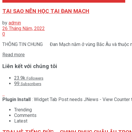
TẠI SAO NÊN HỌC TẠI ĐAN MẠCH
by
admin
26 Tháng Năm, 2022
0
THÔNG TIN CHUNG Đan Mạch nằm ở vùng Bắc Âu và thuộc một 
Read more
Liên kết với chúng tôi
23.9k
Followers
99
Subscribers
Plugin Install
: Widget Tab Post needs JNews - View Counter t
Trending
Comments
Latest