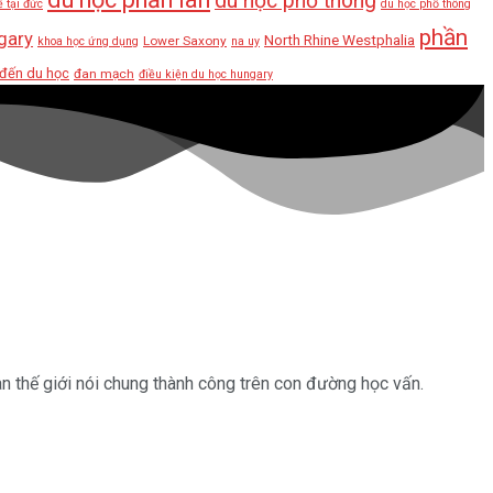
du học phổ thông
 tại đức
du học phổ thông
phần
gary
North Rhine Westphalia
Lower Saxony
khoa học ứng dụng
na uy
đến du học
đan mạch
điều kiện du học hungary
àn thế giới nói chung thành công trên con đường học vấn.