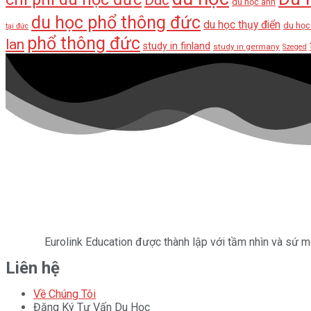
du học anh
du học phổ thông đức
du học thụy điển
du học
tại đức
phổ thông đức
lan
study in finland
study in germany
Szeged
Eurolink Education được thành lập với tầm nhìn và sứ mệ
Liên hệ
Về Chúng Tôi
Đăng Ký Tư Vấn Du Học