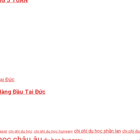
NG 5 TUẦN
Hàng Đầu Tại Đức
chi phí du học phần lan
chi phí d
pest
chi phí du học
chi phí du học hungary
học châu âu