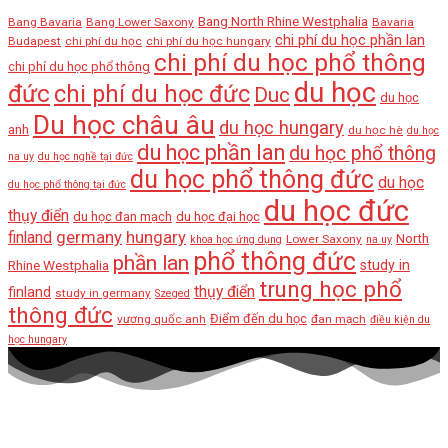
Bang North Rhine Westphalia
Bang Bavaria
Bang Lower Saxony
Bavaria
chi phí du học phần lan
Budapest
chi phí du học
chi phí du học hungary
chi phí du học phổ thông
chi phí du học phổ thông
du học
đức
chi phí du học đức
Duc
du học
Du học châu âu
du học hungary
anh
du học hè
du học
du học phần lan
du học phổ thông
na uy
du học nghề tại đức
du học phổ thông đức
du học
du học phổ thông tại đức
du học đức
thụy điển
du học đan mạch
du học đại học
germany
hungary
finland
North
Lower Saxony
khoa học ứng dụng
na uy
phổ thông đức
phần lan
Rhine Westphalia
study in
trung học phổ
thụy điển
finland
study in germany
Szeged
thông đức
Điểm đến du học
vương quốc anh
đan mạch
điều kiện du
học hungary