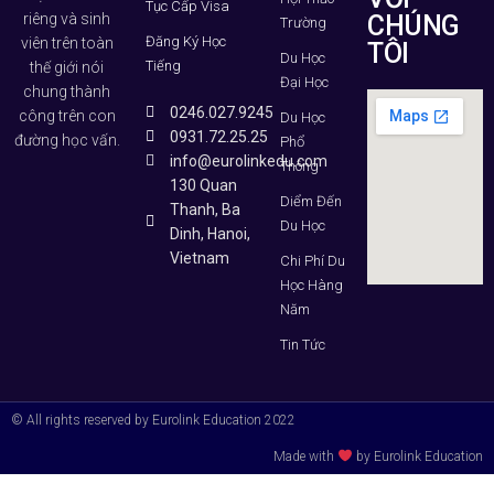
Tục Cấp Visa
riêng và sinh
CHÚNG
Trường
Đăng Ký Học
viên trên toàn
TÔI
Du Học
Tiếng
thế giới nói
Đại Học
chung thành
0246.027.9245
công trên con
Du Học
0931.72.25.25
đường học vấn.
Phổ
info@eurolinkedu.com
Thông
130 Quan
Diểm Đến
Thanh, Ba
Du Học
Dinh, Hanoi,
Vietnam
Chi Phí Du
Học Hàng
Năm
Tin Tức
© All rights reserved by Eurolink Education 2022
Made with
by Eurolink Education