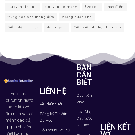
study in finland
study in germany
Szeged
thụy điển
trung học phổ thông đức
vương quốc anh
Điểm đến du học
đan mạch
điều kiện du học hungary
BẠN
CẦN
BIẾT
LIÊN HỆ
Eurolink
Cách Xin
Education được
Visa
Về Chúng Tôi
thành lập với
Lựa Chọn
tầm nhìn và sứ
Đăng Ký Tư Vấn
Đất Nước
mệnh cao cả,
Du Học
Du Học
LIÊN KẾT
giúp sinh viên
Hỗ Trợ Hồ Sơ Thủ
VỚI
Việt Nam nói
Hội Thảo