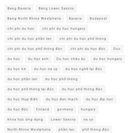
Bang Bavaria
Bang Lower Saxony
Bang North Rhine Westphalia
Bavaria
Budapest
chi phí du học
chi phí du học hungary
chi phí du học phần lan
chi phí du học phổ thông
chi phí du học phổ thông đức
chi phí du học đức
Duc
du học
du học anh
Du học châu âu
du học hungary
du học hè
du học na uy
du học nghề tại đức
du học phần lan
du học phổ thông
du học phổ thông tại đức
du học phổ thông đức
du học thụy điển
du học đan mạch
du học đại học
du học đức
finland
germany
hungary
khoa học ứng dụng
Lower Saxony
na uy
North Rhine Westphalia
phần lan
phổ thông đức