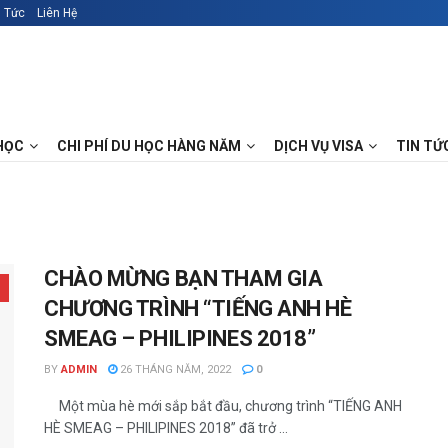
n Tức
Liên Hệ
HỌC
CHI PHÍ DU HỌC HÀNG NĂM
DỊCH VỤ VISA
TIN TỨ
CHÀO MỪNG BẠN THAM GIA
CHƯƠNG TRÌNH “TIẾNG ANH HÈ
SMEAG – PHILIPINES 2018”
BY
ADMIN
26 THÁNG NĂM, 2022
0
Một mùa hè mới sắp bắt đầu, chương trình “TIẾNG ANH
HÈ SMEAG – PHILIPINES 2018” đã trở ...