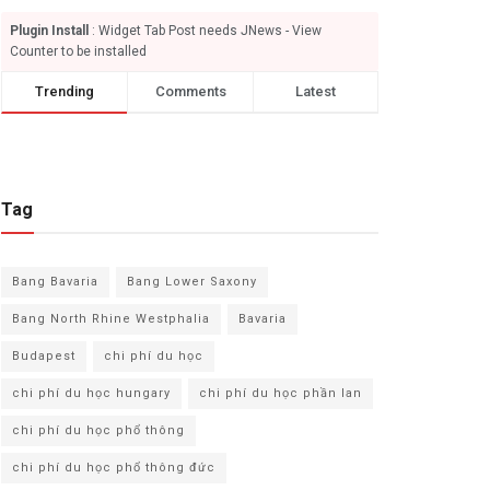
Plugin Install
: Widget Tab Post needs JNews - View
Counter to be installed
Trending
Comments
Latest
Tag
Bang Bavaria
Bang Lower Saxony
Bang North Rhine Westphalia
Bavaria
Budapest
chi phí du học
chi phí du học hungary
chi phí du học phần lan
chi phí du học phổ thông
chi phí du học phổ thông đức