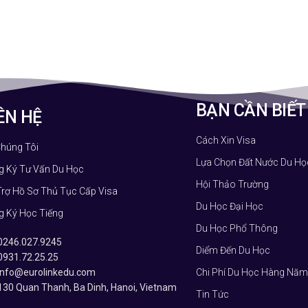
BẠN CẦN BIẾT
ÊN HỆ
Cách Xin Visa
Chúng Tôi
Lựa Chọn Đất Nước Du Họ
g Ký Tư Vấn Du Học
Hội Thảo Trường
Trợ Hồ Sơ Thủ Tục Cấp Visa
Du Học Đại Học
g Ký Học Tiếng
Du Học Phổ Thông
0246.027.9245
Diểm Đến Du Học
0931.72.25.25
info@eurolinkedu.com
Chi Phí Du Học Hàng Năm
130 Quan Thanh, Ba Dinh, Hanoi, Vietnam
Tin Tức