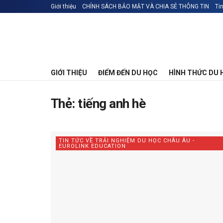
Giới thiệu
CHÍNH SÁCH BẢO MẬT VÀ CHIA SẺ THÔNG TIN
Ti
GIỚI THIỆU
ĐIỂM ĐẾN DU HỌC
HÌNH THỨC DU 
Thẻ:
tiếng anh hè
TIN TỨC VỀ TRẢI NGHIỆM DU HỌC CHÂU ÂU -
EUROLINK EDUCATION