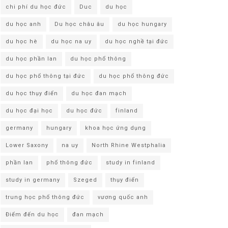
chi phí du học đức
Duc
du học
du học anh
Du học châu âu
du học hungary
du học hè
du học na uy
du học nghề tại đức
du học phần lan
du học phổ thông
du học phổ thông tại đức
du học phổ thông đức
du học thụy điển
du học đan mạch
du học đại học
du học đức
finland
germany
hungary
khoa học ứng dụng
Lower Saxony
na uy
North Rhine Westphalia
phần lan
phổ thông đức
study in finland
study in germany
Szeged
thụy điển
trung học phổ thông đức
vương quốc anh
Điểm đến du học
đan mạch