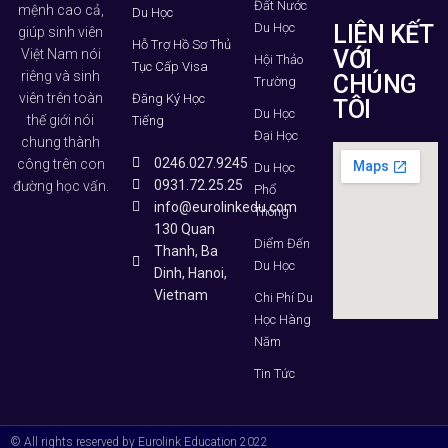
Đất Nước
mệnh cao cả,
Du Học
Du Học
LIÊN KẾT
giúp sinh viên
Hỗ Trợ Hồ Sơ Thủ
VỚI
Việt Nam nói
Hội Thảo
Tục Cấp Visa
riêng và sinh
CHÚNG
Trường
viên trên toàn
Đăng Ký Học
TÔI
Du Học
thế giới nói
Tiếng
Đại Học
chung thành
0246.027.9245
công trên con
Du Học
0931.72.25.25
đường học vấn.
Phổ
info@eurolinkedu.com
Thông
130 Quan
Diểm Đến
Thanh, Ba
Du Học
Dinh, Hanoi,
Vietnam
Chi Phí Du
Học Hàng
Năm
Tin Tức
© All rights reserved by Eurolink Education 2022