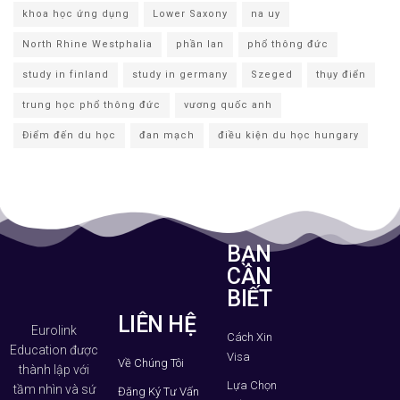
khoa học ứng dụng
Lower Saxony
na uy
North Rhine Westphalia
phần lan
phổ thông đức
study in finland
study in germany
Szeged
thụy điển
trung học phổ thông đức
vương quốc anh
Điểm đến du học
đan mạch
điều kiện du học hungary
BẠN
CẦN
BIẾT
LIÊN HỆ
Eurolink
Cách Xin
Education được
Visa
Về Chúng Tôi
thành lập với
Lựa Chọn
tầm nhìn và sứ
Đăng Ký Tư Vấn