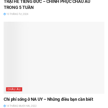
TRẠI HÈ TIẾNG ĐỨC – CHINH PHỤC CHÂU ÂU
TRONG 5 TUẦN
15 THÁNG TƯ, 2024
CHÂU ÂU
Chi phí sống ở NA UY – Những điều bạn cần biết
14 THÁNG MƯỜI HAI, 2022