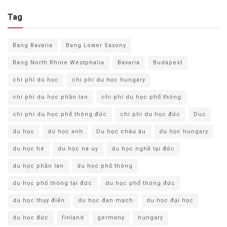
Tag
Bang Bavaria
Bang Lower Saxony
Bang North Rhine Westphalia
Bavaria
Budapest
chi phí du học
chi phí du học hungary
chi phí du học phần lan
chi phí du học phổ thông
chi phí du học phổ thông đức
chi phí du học đức
Duc
du học
du học anh
Du học châu âu
du học hungary
du học hè
du học na uy
du học nghề tại đức
du học phần lan
du học phổ thông
du học phổ thông tại đức
du học phổ thông đức
du học thụy điển
du học đan mạch
du học đại học
du học đức
finland
germany
hungary