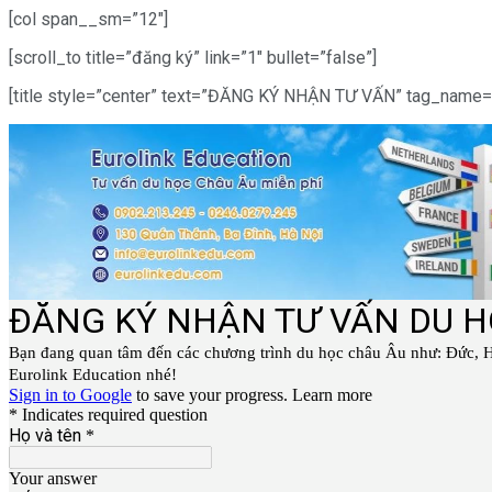
[col span__sm=”12″]
[scroll_to title=”đăng ký” link=”1″ bullet=”false”]
[title style=”center” text=”ĐĂNG KÝ NHẬN TƯ VẤN” tag_name=”h