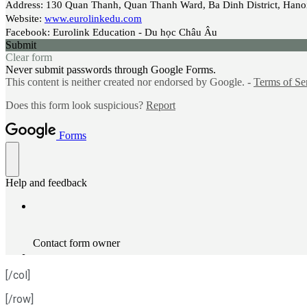
[/col]
[/row]