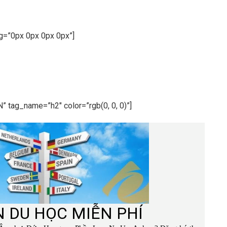
ng=”0px 0px 0px 0px”]
” tag_name=”h2″ color=”rgb(0, 0, 0)”]