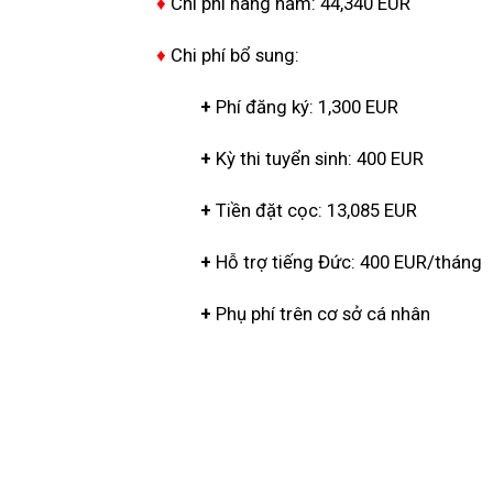
♦
Chi phí hàng năm: 44,340 EUR
♦
Chi phí bổ sung:
+
Phí đăng ký: 1,300 EUR
+
Kỳ thi tuyển sinh: 400 EUR
+
Tiền đặt cọc: 13,085 EUR
+
Hỗ trợ tiếng Đức: 400 EUR/tháng
+
Phụ phí trên cơ sở cá nhân