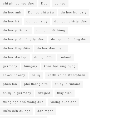
chi phí du học đức
Duc
du học
du học anh
Du học châu âu
du học hungary
du học hè
du học na uy
du học nghề tại đức
du học phần lan
du học phổ thông
du học phổ thông tại đức
du học phổ thông đức
du học thụy điển
du học đan mạch
du học đại học
du học đức
finland
germany
hungary
khoa học ứng dụng
Lower Saxony
na uy
North Rhine Westphalia
phần lan
phổ thông đức
study in finland
study in germany
Szeged
thụy điển
trung học phổ thông đức
vương quốc anh
Điểm đến du học
đan mạch