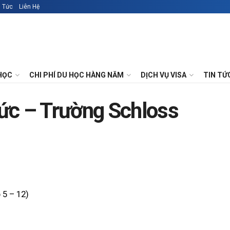
n Tức
Liên Hệ
HỌC
CHI PHÍ DU HỌC HÀNG NĂM
DỊCH VỤ VISA
TIN TỨ
ức – Trường Schloss
 5 – 12)