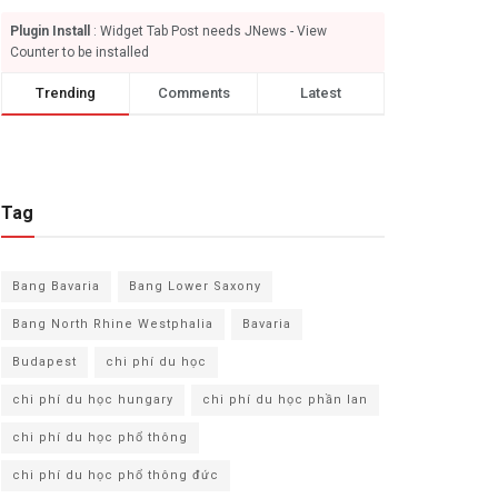
Plugin Install
: Widget Tab Post needs JNews - View
Counter to be installed
Trending
Comments
Latest
Tag
Bang Bavaria
Bang Lower Saxony
Bang North Rhine Westphalia
Bavaria
Budapest
chi phí du học
chi phí du học hungary
chi phí du học phần lan
chi phí du học phổ thông
chi phí du học phổ thông đức