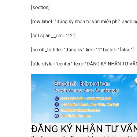
[section]
[row label=”đăng ký nhận tư vấn miễn phí” paddi
[col span__sm=”12″]
[scroll_to title=”đăng ký” link=”1″ bullet=”false”]
[title style=”center” text=”ĐĂNG KÝ NHẬN TƯ VẤN