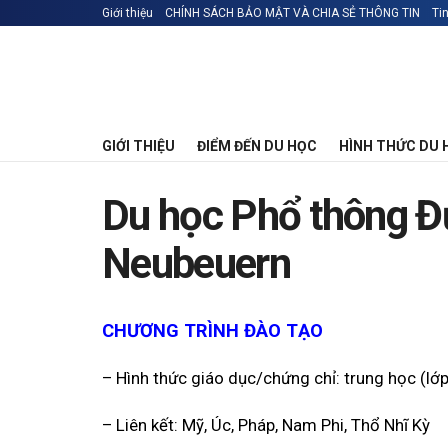
Giới thiệu
CHÍNH SÁCH BẢO MẬT VÀ CHIA SẺ THÔNG TIN
Ti
GIỚI THIỆU
ĐIỂM ĐẾN DU HỌC
HÌNH THỨC DU 
Du học Phổ thông Đ
Neubeuern
CHƯƠNG TRÌNH ĐÀO TẠO
– Hình thức giáo dục/chứng chỉ: trung học (lớp
– Liên kết: Mỹ, Úc, Pháp, Nam Phi, Thổ Nhĩ Kỳ