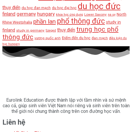
du học đức
thụy điển
du học đan mạch
du học đại học
germany
hungary
finland
North
Lower Saxony
khoa học ứng dụng
na uy
phổ thông đức
phần lan
Rhine Westphalia
study in
trung học phổ
thụy điển
finland
study in germany
Szeged
thông đức
Điểm đến du học
vương quốc anh
đan mạch
điều kiện du
học hungary
Eurolink Education được thành lập với tầm nhìn và sứ mệnh
cao cả, giúp sinh viên Việt Nam nói riêng và sinh viên trên toàn
thế giới nói chung thành công trên con đường học vấn.
Liên hệ