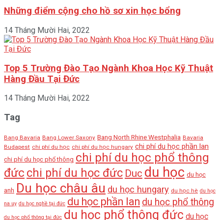
Những điểm cộng cho hồ sơ xin học bổng
14 Tháng Mười Hai, 2022
Top 5 Trường Đào Tạo Ngành Khoa Học Kỹ Thuật
Hàng Đầu Tại Đức
14 Tháng Mười Hai, 2022
Tag
Bang North Rhine Westphalia
Bang Bavaria
Bang Lower Saxony
Bavaria
chi phí du học phần lan
Budapest
chi phí du học
chi phí du học hungary
chi phí du học phổ thông
chi phí du học phổ thông
du học
đức
chi phí du học đức
Duc
du học
Du học châu âu
du học hungary
anh
du học hè
du học
du học phần lan
du học phổ thông
na uy
du học nghề tại đức
du học phổ thông đức
du học
du học phổ thông tại đức