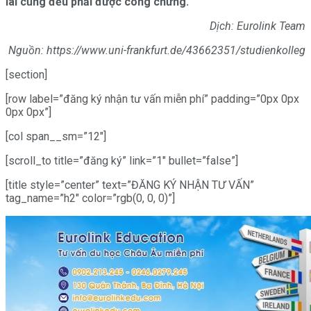
lai cũng đều phải được công chứng.
Dịch: Eurolink Team
Nguồn:
https://www.uni-frankfurt.de/43662351/studienkolleg
[section]
[row label=”đăng ký nhận tư vấn miễn phí” padding=”0px 0px
0px 0px”]
[col span__sm=”12″]
[scroll_to title=”đăng ký” link=”1″ bullet=”false”]
[title style=”center” text=”ĐĂNG KÝ NHẬN TƯ VẤN”
tag_name=”h2″ color=”rgb(0, 0, 0)”]