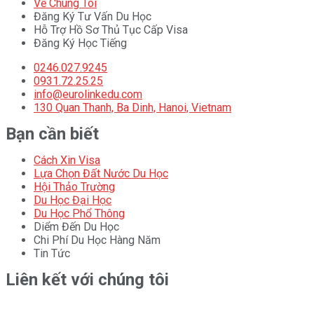
Về Chúng Tôi
Đăng Ký Tư Vấn Du Học
Hỗ Trợ Hồ Sơ Thủ Tục Cấp Visa
Đăng Ký Học Tiếng
0246.027.9245
0931.72.25.25
info@eurolinkedu.com
130 Quan Thanh, Ba Dinh, Hanoi, Vietnam
Bạn cần biết
Cách Xin Visa
Lựa Chọn Đất Nước Du Học
Hội Thảo Trường
Du Học Đại Học
Du Học Phổ Thông
Diểm Đến Du Học
Chi Phí Du Học Hàng Năm
Tin Tức
Liên kết với chúng tôi