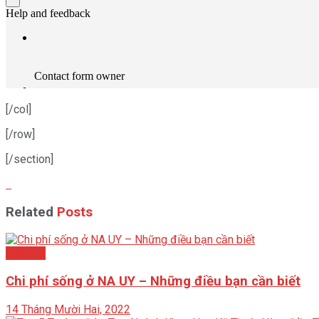
[/col]
[/row]
[/section]
Related
Posts
Châu Âu
Chi phí sống ở NA UY – Những điều bạn cần biết
14 Tháng Mười Hai, 2022