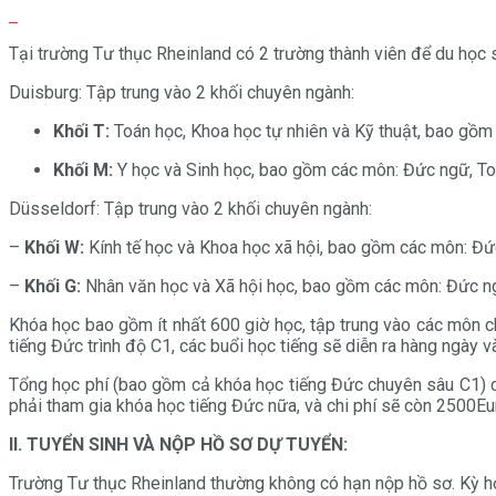
Tại trường Tư thục Rheinland có 2 trường thành viên để du học s
Duisburg: Tập trung vào 2 khối chuyên ngành:
Khối T:
Toán học, Khoa học tự nhiên và Kỹ thuật, bao gồm
Khối M:
Y học và Sinh học, bao gồm các môn: Đức ngữ, Toá
Düsseldorf: Tập trung vào 2 khối chuyên ngành:
–
Khối W:
Kính tế học và Khoa học xã hội, bao gồm các môn: Đức 
–
Khối G:
Nhân văn học và Xã hội học, bao gồm các môn: Đức ngữ,
Khóa học bao gồm ít nhất 600 giờ học, tập trung vào các môn 
tiếng Đức trình độ C1, các buổi học tiếng sẽ diễn ra hàng ngày 
Tổng học phí (bao gồm cả khóa học tiếng Đức chuyên sâu C1) c
phải tham gia khóa học tiếng Đức nữa, và chi phí sẽ còn 2500Eu
II. TUYỂN SINH VÀ NỘP HỒ SƠ DỰ TUYỂN:
Trường Tư thục Rheinland thường không có hạn nộp hồ sơ. Kỳ họ