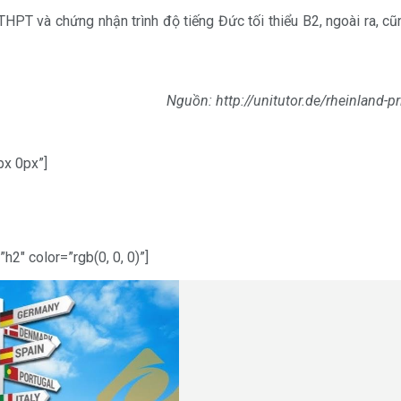
THPT và chứng nhận trình độ tiếng Đức tối thiểu B2, ngoài ra, c
Nguồn:
http://unitutor.de/rheinland-
px 0px”]
2″ color=”rgb(0, 0, 0)”]