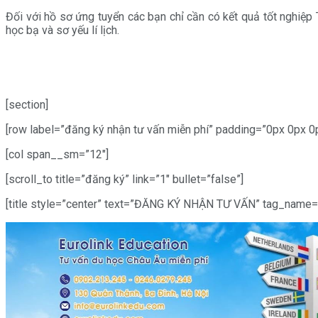
Đối với hồ sơ ứng tuyển các bạn chỉ cần có kết quả tốt nghiệp 
học bạ và sơ yếu lí lịch.
[section]
[row label=”đăng ký nhận tư vấn miễn phí” padding=”0px 0px 0
[col span__sm=”12″]
[scroll_to title=”đăng ký” link=”1″ bullet=”false”]
[title style=”center” text=”ĐĂNG KÝ NHẬN TƯ VẤN” tag_name=”h