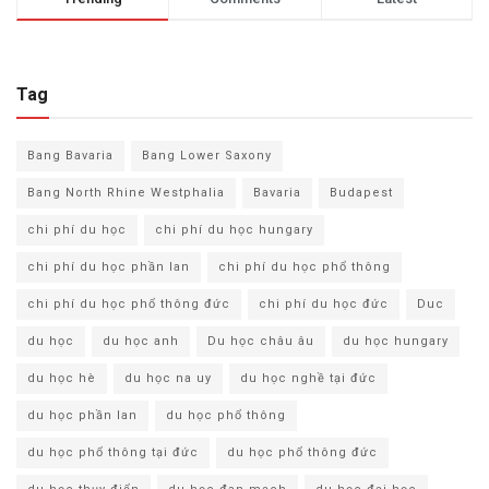
Tag
Bang Bavaria
Bang Lower Saxony
Bang North Rhine Westphalia
Bavaria
Budapest
chi phí du học
chi phí du học hungary
chi phí du học phần lan
chi phí du học phổ thông
chi phí du học phổ thông đức
chi phí du học đức
Duc
du học
du học anh
Du học châu âu
du học hungary
du học hè
du học na uy
du học nghề tại đức
du học phần lan
du học phổ thông
du học phổ thông tại đức
du học phổ thông đức